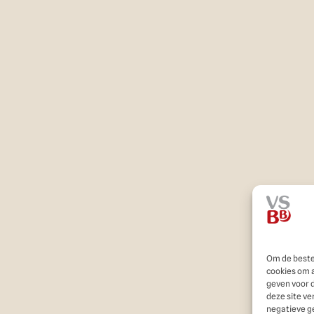
Om de beste
cookies om 
geven voor 
deze site ve
negatieve g