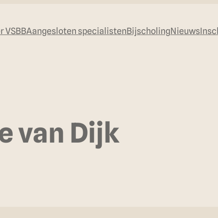
r VSBB
Aangesloten specialisten
Bijscholing
Nieuws
Insc
e van Dijk